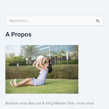
R
e
c
h
A Propos
e
r
c
h
e
r
:
Bonjour vous êtes sur le blog Maman Solo. nous vous