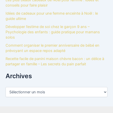
Les plus beaux cadeaux de Noël pour femme : idées et
conseils pour faire plaisir
Idées de cadeaux pour une femme enceinte à Noël : le
guide ultime
Développer l’estime de soi chez le garçon 9 ans –
Psychologie des enfants : guide pratique pour mamans
solos
Comment organiser le premier anniversaire de bébé en
prévoyant un espace repos adapté
Recette facile de panini maison chèvre bacon : un délice à
partager en famille – Les secrets du pain parfait
Archives
A
r
c
h
i