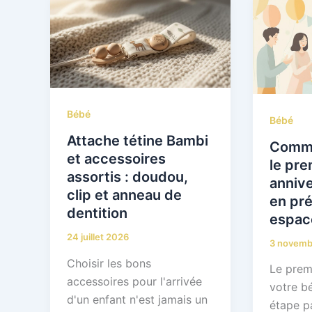
Bébé
Bébé
Attache tétine Bambi
Comme
et accessoires
le pre
assortis : doudou,
annive
clip et anneau de
en pr
dentition
espac
24 juillet 2026
3 novemb
Choisir les bons
Le prem
accessoires pour l'arrivée
votre b
d'un enfant n'est jamais un
étape p