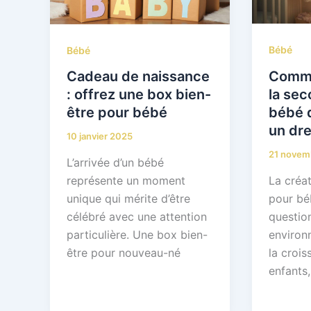
Bébé
Bébé
Comme
Cadeau de naissance
la se
: offrez une box bien-
bébé d
être pour bébé
un dre
10 janvier 2025
21 novem
L’arrivée d’un bébé
La créat
représente un moment
pour bé
unique qui mérite d’être
questio
célébré avec une attention
environ
particulière. Une box bien-
la crois
être pour nouveau-né
enfants,