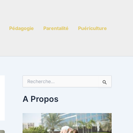
Pédagogie
Parentalité
Puériculture
R
e
c
h
A Propos
e
r
c
h
e
r