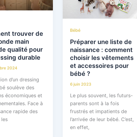
Bébé
nt trouver de
conde main
Préparer une liste de
e qualité pour
naissance : comment
ssing durable
choisir les vêtements
et accessoires pour
bre 2024
bébé ?
ion d’un dressing
6 juin 2023
bé soulève des
ns économiques et
Le plus souvent, les futurs-
nementales. Face à
parents sont à la fois
sance rapide des
frustrés et impatients de
 les
l’arrivée de leur bébé. C’est,
en effet,