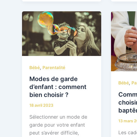
,
Bébé
Parentalité
Modes de garde
,
Bébé
Pa
d’enfant : comment
Comme
bien choisir ?
choisi
18 avril 2023
baptê
Sélectionner un mode de
13 mars 
garde pour votre enfant
Les cad
peut s’avérer difficile,