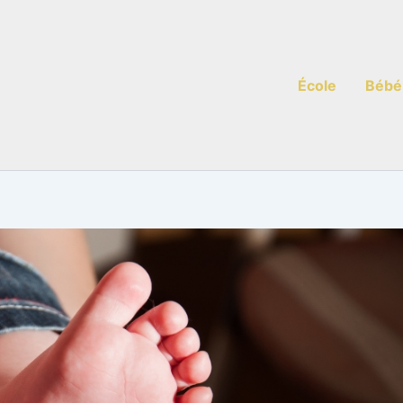
École
Bébé