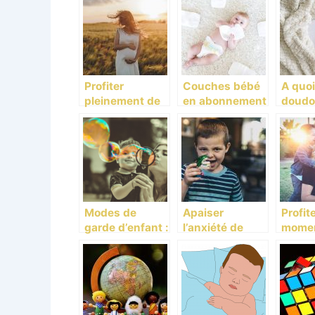
Profiter
Couches bébé
A quoi
pleinement de
en abonnement
doudo
sa grossesse.
: la nouvelle
votre 
tendance
Modes de
Apaiser
Profit
garde d’enfant :
l’anxiété de
momen
comment bien
votre enfant
plaisi
choisir ?
chez le
votre 
dentiste!