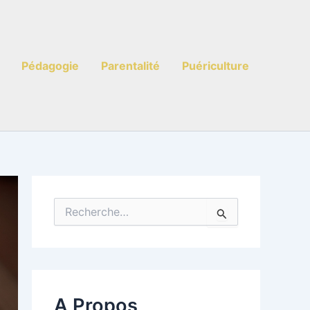
Pédagogie
Parentalité
Puériculture
R
e
c
h
e
r
c
A Propos
h