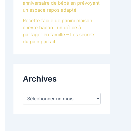
anniversaire de bébé en prévoyant
un espace repos adapté
Recette facile de panini maison
chèvre bacon : un délice à
partager en famille – Les secrets
du pain parfait
Archives
A
r
c
h
i
v
e