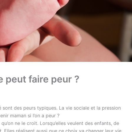
 peut faire peur ?
 sont des peurs typiques. La vie sociale et la pression
nir maman si l’on a peur ?
qu’on ne le croit. Lorsqu’elles veulent des enfants, de
lles réalisent aussi que ce choix va changer leur vie