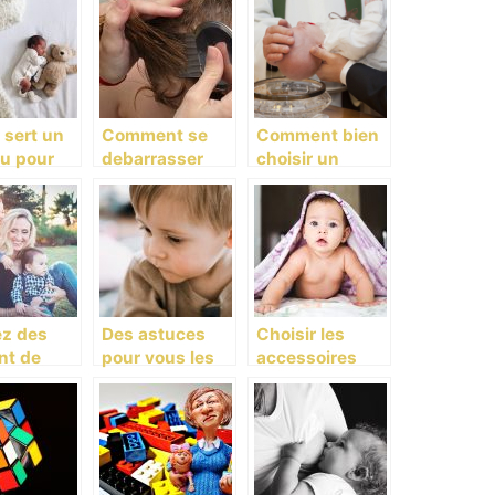
 sert un
Comment se
Comment bien
u pour
debarrasser
choisir un
enfant ?
des poux ?
cadeau de
baptême ?
ez des
Des astuces
Choisir les
t de
pour vous les
accessoires
r avec
parents!
pour votre bébé
petit!