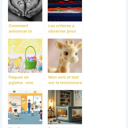
Comment
Les criteres a
annoncer la
observer pour
naissance de
choisir un
votre bebe?
meilleur t-shirt
pour homme
Paques en
Mon avis et test
pyjama : une
sur la moisissure
celebration
dans Sophie la
familiale et
Girafe : comment
chaleureuse
protéger bébé ?