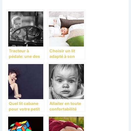
Tracteur à
Choisir un lit
pédale: une des
adapté à son
plus belles
enfant
surprises pour
votre enfant
Quel lit cabane
Allaiter en toute
pour votre petit
confortabilité
ange?