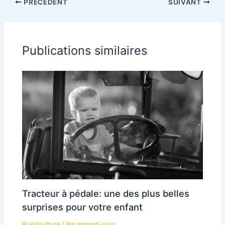
PRÉCÉDENT
SUIVANT
déguisements de
idéal
princesse
Publications similaires
Tracteur à pédale: une des plus belles
surprises pour votre enfant
Puériculture
/ Par
maman-solo