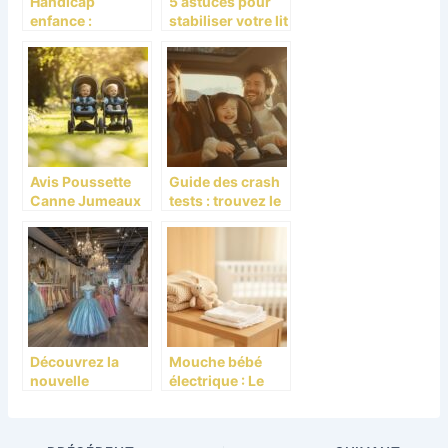
Handicap
5 astuces pour
enfance :
stabiliser votre lit
comment le
parapluie 2
CAMSP de Reims
niveaux qui
révolutionne la
vacille
prise en charge
précoce des
enfants
Avis Poussette
Guide des crash
Canne Jumeaux
tests : trouvez le
Chicco OHlala :
siege auto ideal
La Solution Ultra-
pour votre enfant
legere pour
Parents de
Jumeaux
Découvrez la
Mouche bébé
nouvelle
électrique : Le
boutique
Test complet
féérique pour
pour bien choisir
robes et
votre appareil