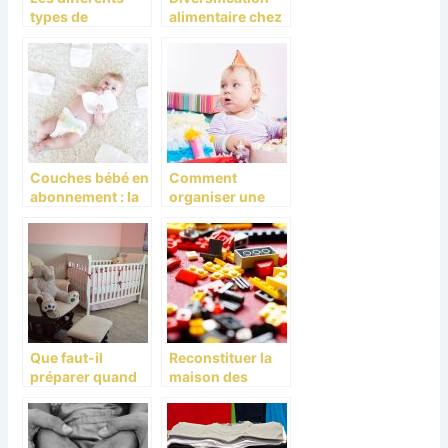
types de
alimentaire chez
babyphones sur
l’enfant
le marché
Couches bébé en
Comment
abonnement : la
organiser une
nouvelle
fête
tendance
d’anniversaire à
la crèche ?
Que faut-il
Reconstituer la
préparer quand
maison des
on attend un
Simpsons grâce
bébé?
à l’univers lego