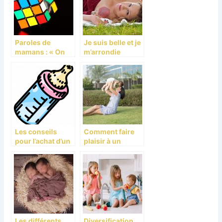
Paroles de
Je suis belle et je
mamans : « On
m’arrondie
fait du mieux
qu’on peut »
Les conseils
Comment faire
pour l’achat d’un
plaisir à un
biberon
enfant ?
Les différents
Diversification