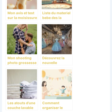
Mon avis et test
Liste du materiel
sur la moisissure
bebe des la
dans Sophie la
naissance : Les
Girafe : comment
indispensables a
protéger bébé ?
petit budget
Mon shooting
Découvrez la
photo grossesse
nouvelle
a Marseille : un
boutique
moment hors du
féérique pour
temps
robes et
déguisements de
princesse
Les atouts d’une
Comment
couche lavable
organiser le