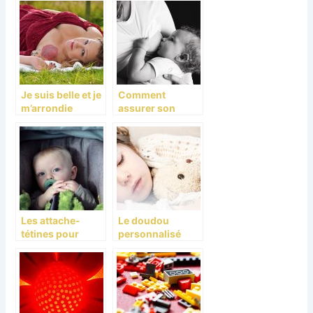
votre enfant
Je suis belle et je
Comment
m’arrondie
assurer son
allaitement
maternel exclusif
malgré la reprise
du travail?
Les attache-
Le doudou
tétines pour
personnalisé
bébé, des
est-il un
accessoires très
compagnon
utiles
indispensable
pour votre bébé ?