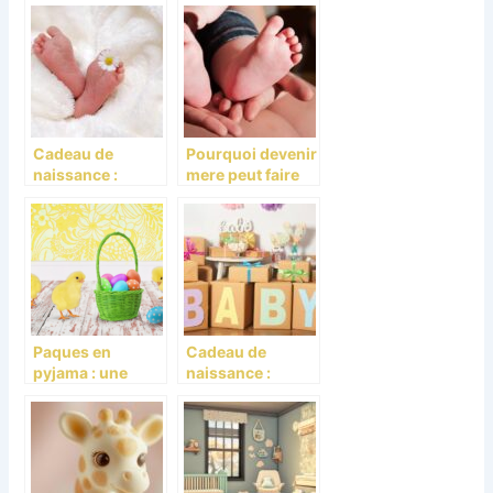
bonne taille pour
un enfant de bas
son bebe
age ?
Cadeau de
Pourquoi devenir
naissance :
mere peut faire
comment trouver
peur ?
le meilleur ?
Paques en
Cadeau de
pyjama : une
naissance :
celebration
offrez une box
familiale et
bien-être pour
chaleureuse
bébé