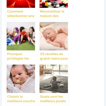
Comment
Reconstituer la
sélectionner une
maison des
meilleure
Simpsons grâce
veilleuse pour
à l’univers lego
bébé ?
Pourquoi
25 recettes de
privilegier les
grand-mere pour
micro-creche de
connaitre le sexe
Massy?
du bebe
Choisir la
Quels sont les
meilleure couche
meilleurs jouets
Pampers et la
apaisants pour