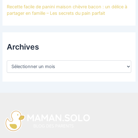
Recette facile de panini maison chèvre bacon : un délice à
partager en famille – Les secrets du pain parfait
Archives
A
r
c
h
i
v
e
s