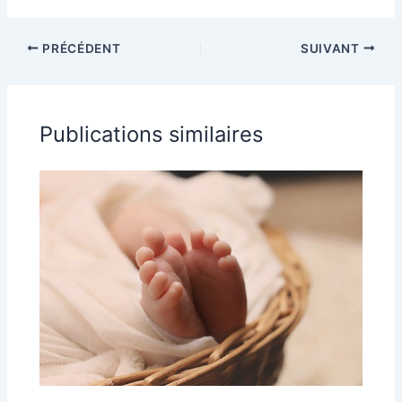
en tissu pour
premier
bébé et pour la
anniversaire de
planète
bébé en
PRÉCÉDENT
SUIVANT
prévoyant un
espace repos
adapté
Publications similaires