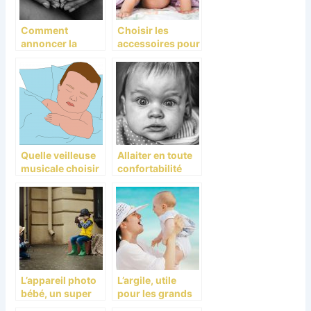
Comment
Choisir les
annoncer la
accessoires pour
naissance de
votre bébé
votre bebe?
Quelle veilleuse
Allaiter en toute
musicale choisir
confortabilité
pour son enfant?
L’appareil photo
L’argile, utile
bébé, un super
pour les grands
cadeau pour
et les petits aussi