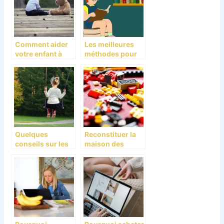
Comment aider
Les meilleures
votre enfant à
méthodes pour
grandir et à
apprendre
apprendre ?
facilement le
français aux
enfants
Quelques
Reconstituer la
conseils sur les
maison des
balançoires et
Simpsons grâce
toboggans pour
à l’univers lego
aires de jeux
pour enfants