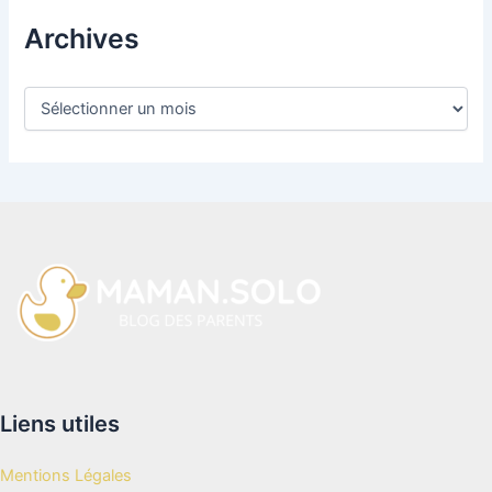
Archives
A
r
c
h
i
v
e
s
Liens utiles
Mentions Légales