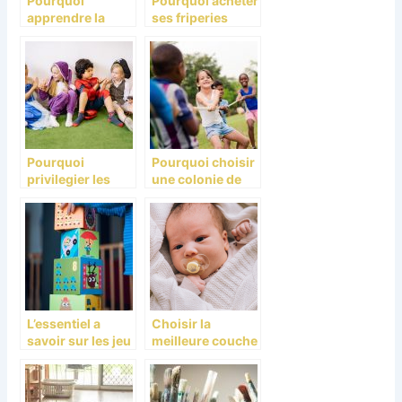
Pourquoi
Pourquoi acheter
apprendre la
ses friperies
programmation
pour bebe en
aux enfants ?
ligne ?
Pourquoi
Pourquoi choisir
privilegier les
une colonie de
micro-creche de
vacances pour
Massy?
votre enfant ?
L’essentiel a
Choisir la
savoir sur les jeu
meilleure couche
et jouets pour
Pampers et la
enfant
bonne taille pour
son bebe