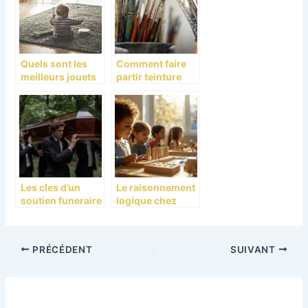
Quels sont les
Comment faire
meilleurs jouets
partir teinture
apaisants pour
sur vetement ?
un enfant de bas
age ?
Les cles d’un
Le raisonnement
soutien funeraire
logique chez
efficace : Un
l’enfant
accompagnemen
Montessori
t respectueux et
PRÉCÉDENT
SUIVANT
bienveillant