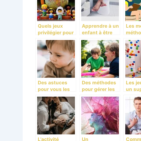
Quels jeux
Apprendre à un
Les me
privilégier pour
enfant à être
métho
votre enfant ?
propre.
appre
facile
frança
enfan
Des astuces
Des méthodes
Les je
pour vous les
pour gérer les
un su
parents!
comportements
l’épa
chez l’enfant!
nt et 
dével
de vo
L’activité
Un
Comm