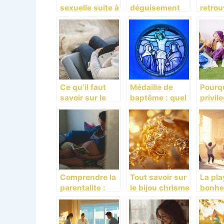
sexuelle suite à
déguisement
retrou
un
parfait de
vie no
accouchement
licorne pour
après 
: Trouvez le
votre enfant
d’un 
guide ici
Ce qu’il faut
Médaille de
Pourq
savoir sur le
baptême : quel
privile
bola de
symbole choisir
micro
grossesse
?
de Ma
Comprendre la
Tout savoir sur
La pla
parentalite :
le bijou chrisme
bonhe
guide essentiel
en or jaune :
découv
pour les
symbolisme et
secre
parents
occasions
bonhe