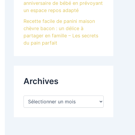
anniversaire de bébé en prévoyant
un espace repos adapté
Recette facile de panini maison
chèvre bacon : un délice à
partager en famille – Les secrets
du pain parfait
Archives
A
r
c
h
i
v
e