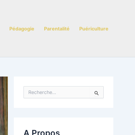
Pédagogie
Parentalité
Puériculture
R
e
c
h
e
r
c
A Propos
h