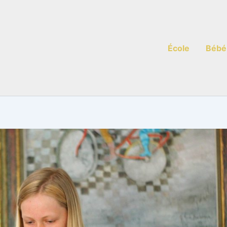
École
Bébé