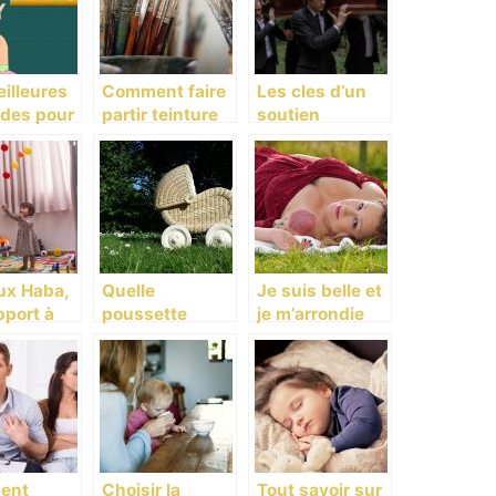
illeures
Comment faire
Les cles d’un
des pour
partir teinture
soutien
ndre
sur vetement ?
funeraire
ment le
efficace : Un
is aux
accompagnem
ts
ent
respectueux et
bienveillant
ux Haba,
Quelle
Je suis belle et
pport à
poussette
je m’arrondie
nouisseme
choisir lorsque
au
l’on est maman
oppement
?
s enfants
ent
Choisir la
Tout savoir sur