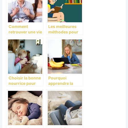
Comment
Les meilleures
retrouver une vie
méthodes pour
normale après
apprendre
l’arrivée d’un
facilement le
bébé?
français aux
enfants
Choisir la bonne
Pourquoi
nourrice pour
apprendre la
ses enfants!
programmation
aux enfants ?