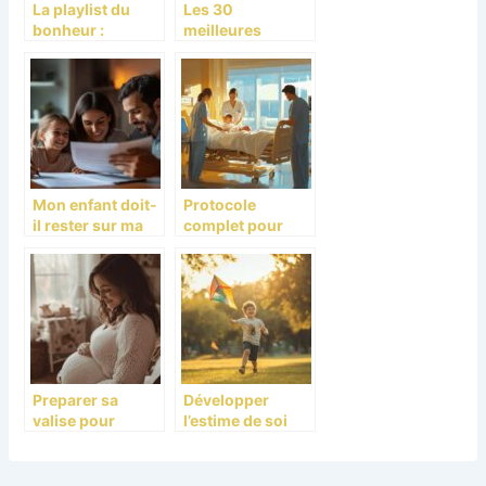
La playlist du
Les 30
bonheur :
meilleures
découvrir les
activités à faire
secrets du
en famille à
bonheur familial
Montréal : Une
pour les femmes
Escapade
mélomanes
Gourmande et
Artistique
Mon enfant doit-
Protocole
il rester sur ma
complet pour
mutuelle ?
reparer un
premier
accouchement et
retrouver son
bien-etre
physique
Preparer sa
Développer
valise pour
l’estime de soi
l’hopital : Que se
chez le garçon 9
passe-t-il a la
ans –
semaine 34 de
Psychologie des