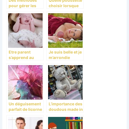
Des méthodes
Quelle poussette
pour gérer les
choisir lorsque
comportements
l’on est maman ?
chez l’enfant!
Etre parent
Je suis belle et je
s’apprend au
m’arrondie
quotidien!
Un déguisement
L’importance des
parfait de licorne
doudous made in
pour votre enfant
France pour les
enfants : Sécurité
et savoir faire