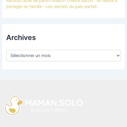
Recette facile de panini maison chèvre bacon : un délice à
partager en famille – Les secrets du pain parfait
Archives
A
r
c
h
i
v
e
s