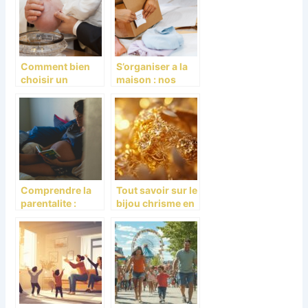
Comment bien
S’organiser a la
choisir un
maison : nos
cadeau de
idees pratiques
baptême ?
et ludiques
Comprendre la
Tout savoir sur le
parentalite :
bijou chrisme en
guide essentiel
or jaune :
pour les parents
symbolisme et
occasions