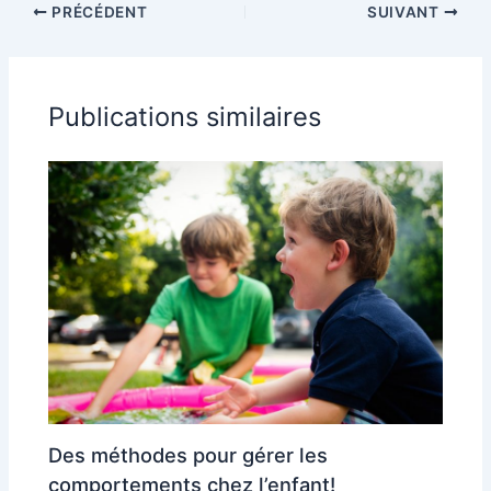
PRÉCÉDENT
SUIVANT
grossesse (36
enfants : guide
SA) ?
pratique pour
mamans solos
Publications similaires
Des méthodes pour gérer les
comportements chez l’enfant!