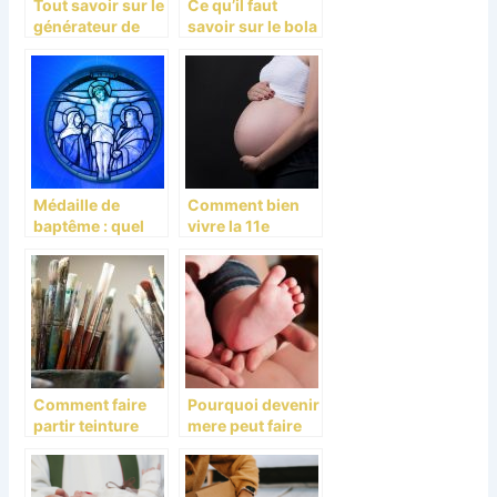
Tout savoir sur le
Ce qu’il faut
générateur de
savoir sur le bola
bruit blanc
de grossesse
Médaille de
Comment bien
baptême : quel
vivre la 11e
symbole choisir
semaine de
?
grossesse
Comment faire
Pourquoi devenir
partir teinture
mere peut faire
sur vetement ?
peur ?