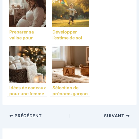
Escapade
Gourmande et
Artistique
Preparer sa
Développer
valise pour
l’estime de soi
l’hopital : Que se
chez le garçon 9
passe-t-il a la
ans –
semaine 34 de
Psychologie des
grossesse (36
enfants : guide
SA) ?
pratique pour
mamans solos
Idées de cadeaux
Sélection de
pour une femme
prénoms garçon
enceinte à Noël :
: astuces pour un
le guide ultime
choix tendance
et original
PRÉCÉDENT
SUIVANT