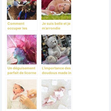
Comment
Je suis belle et je
occuper les
m’arrondie
enfants dans le
jardin l’été.
Un déguisement
L’importance des
parfait de licorne
doudous made in
pour votre enfant
France pour les
enfants : Sécurité
et savoir faire