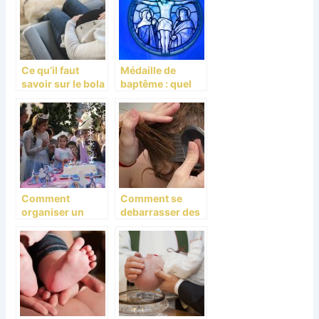
Ce qu’il faut
Médaille de
savoir sur le bola
baptême : quel
de grossesse
symbole choisir
?
Comment
Comment se
organiser un
debarrasser des
anniversaire
poux ?
inoubliable pour
son enfant ?