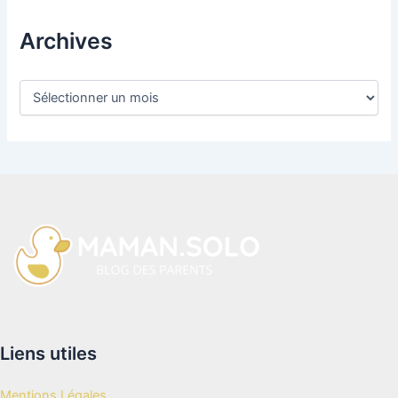
Archives
A
r
c
h
i
v
e
s
Liens utiles
Mentions Légales