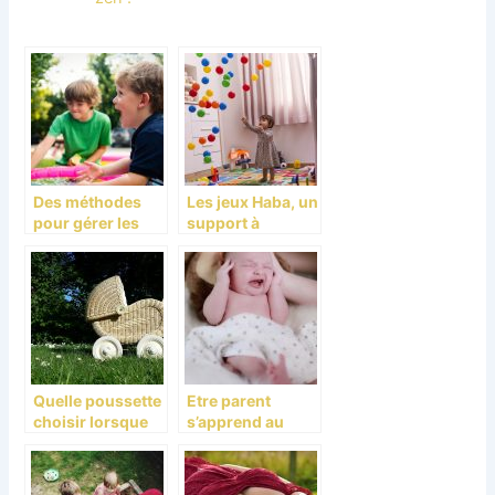
Des méthodes
Les jeux Haba, un
pour gérer les
support à
comportements
l’épanouissemen
chez l’enfant!
t et au
développement
de vos enfants
Quelle poussette
Etre parent
choisir lorsque
s’apprend au
l’on est maman ?
quotidien!