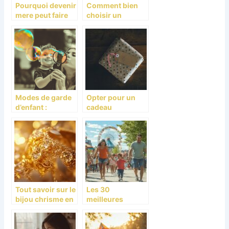
Pourquoi devenir
Comment bien
mere peut faire
choisir un
peur ?
cadeau de
baptême ?
Modes de garde
Opter pour un
d’enfant :
cadeau
comment bien
personnalisé
choisir ?
pour la fête des
mères
Tout savoir sur le
Les 30
bijou chrisme en
meilleures
or jaune :
activités à faire
symbolisme et
en famille à
occasions
Montréal : Une