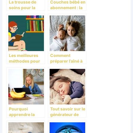
La trousse de
Couches bébé en
soins pour la
abonnement : la
santé du bébé
nouvelle
tendance
Les meilleures
Comment
méthodes pour
préparer l’aîné à
apprendre
l’arrivée d’un
facilement le
nouveau bébé
français aux
enfants
Pourquoi
Tout savoir sur le
apprendre la
générateur de
programmation
bruit blanc
aux enfants ?