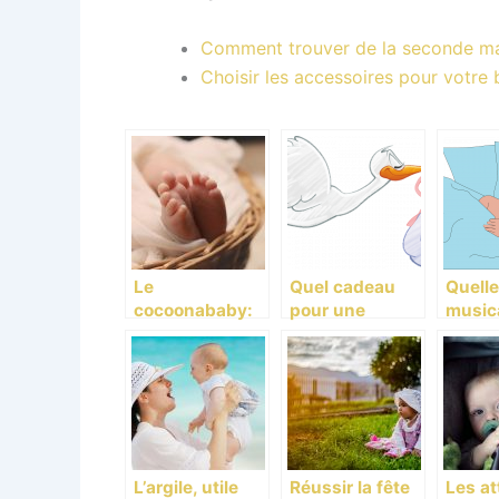
Comment trouver de la seconde mai
Choisir les accessoires pour votre
Le
Quel cadeau
Quelle
cocoonababy:
pour une
music
est-ce
Babyshower?
choisi
indispensable?
son e
L’argile, utile
Réussir la fête
Les at