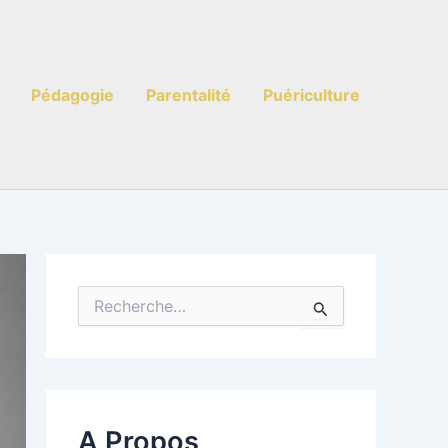
Pédagogie
Parentalité
Puériculture
R
e
c
h
e
r
c
A Propos
h