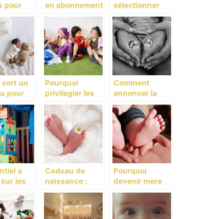
s pour
en abonnement
sélectionner
 des
: la nouvelle
une meilleure
soires
tendance
veilleuse pour
tiles
bébé ?
 sert un
Pourquoi
Comment
u pour
privilegier les
annoncer la
enfant ?
micro-creche
naissance de
de Massy?
votre bebe?
ntiel a
Cadeau de
Pourquoi
 sur les
naissance :
devenir mere
 jouets
comment
peut faire peur
enfant
trouver le
?
meilleur ?