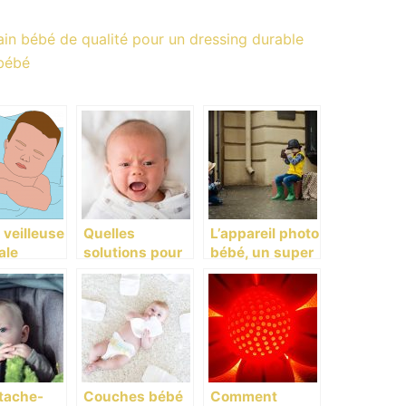
n bébé de qualité pour un dressing durable
 bébé
 veilleuse
Quelles
L’appareil photo
ale
solutions pour
bébé, un super
r pour
les fesses
cadeau pour
nfant?
rouges et la
votre enfant
mycose du
siège de bébé ?
tache-
Couches bébé
Comment