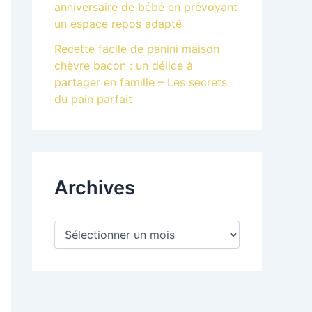
anniversaire de bébé en prévoyant
un espace repos adapté
Recette facile de panini maison
chèvre bacon : un délice à
partager en famille – Les secrets
du pain parfait
Archives
A
r
c
h
i
v
e