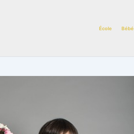
École
Bébé