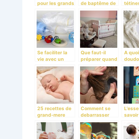
pour les grands
de baptême de
tétine
et les petits
votre bébé: les
bébé,
aussi
éléments à
acces
prendre en
très u
compte
Se faciliter la
Que faut-il
A quoi
vie avec un
préparer quand
doudo
chauffe-
on attend un
votre 
biberon
bébé?
25 recettes de
Comment se
L’esse
grand-mere
debarrasser
savoir
pour connaitre
des poux ?
jeu et
le sexe du bebe
pour 