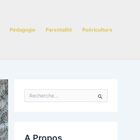
Pédagogie
Parentalité
Puériculture
R
e
c
h
e
r
c
A Propos
h