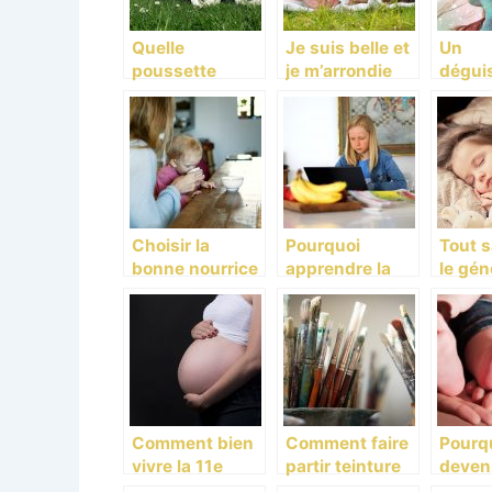
Quelle
Je suis belle et
Un
poussette
je m’arrondie
dégui
choisir lorsque
parfai
l’on est maman
licorn
?
votre 
Choisir la
Pourquoi
Tout s
bonne nourrice
apprendre la
le gén
pour ses
programmation
de bru
enfants!
aux enfants ?
Comment bien
Comment faire
Pourq
vivre la 11e
partir teinture
deven
semaine de
sur vetement ?
peut f