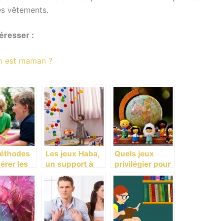
les vêtements.
éresser :
on est maman ?
éthodes
Les jeux Haba,
Quels jeux
érer les
un support à
privilégier pour
rtements
l’épanouisseme
votre enfant ?
’enfant!
nt et au
développement
de vos enfants