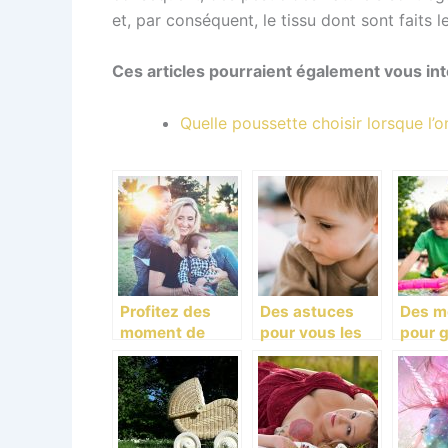
et, par conséquent, le tissu dont sont faits 
Ces articles pourraient également vous int
Quelle poussette choisir lorsque l’
Profitez des
Des astuces
Des m
moment de
pour vous les
pour g
plaisir avec
parents!
compo
votre petit!
chez l