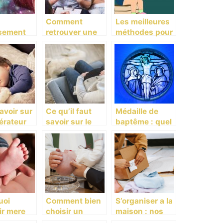
Comment
Les meilleures
sement
retrouver une
méthodes pour
t de
vie normale
apprendre
e pour
après l’arrivée
facilement le
enfant
d’un bébé?
français aux
enfants
avoir sur
Ce qu’il faut
Médaille de
érateur
savoir sur le
baptême : quel
it blanc
bola de
symbole choisir
grossesse
?
uoi
Comment bien
S’organiser a la
ir mere
choisir un
maison : nos
aire peur
cadeau de
idees pratiques