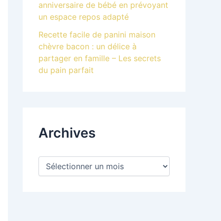
anniversaire de bébé en prévoyant
un espace repos adapté
Recette facile de panini maison
chèvre bacon : un délice à
partager en famille – Les secrets
du pain parfait
Archives
A
r
c
h
i
v
e